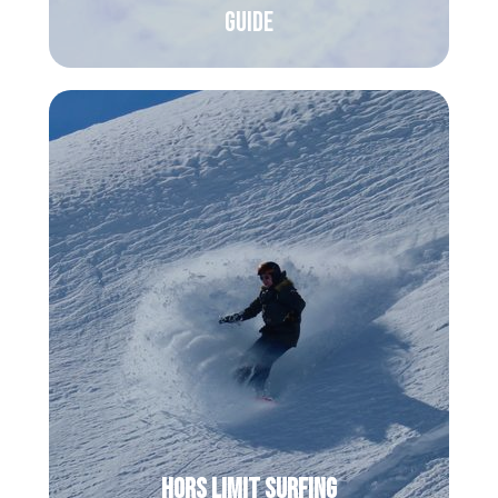
GUIDE
Suivez un guide de haute montagne
passionné pour une journée
d’exploration hors-piste entre grands
espaces, itinéraires secrets et
poudreuse à volonté !
Hors limit surfing