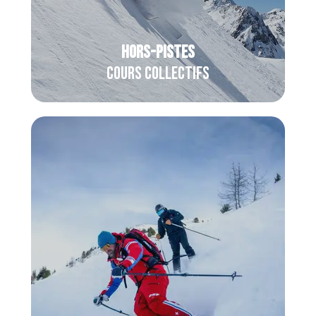
Hors-pisteS
Cours collectifs
Cours collectifs
En initiation ou en perfectionnement,
dès le
niveau Expert
validé, partagez
l’expérience du hors-piste en cours
collectifs, sur toutes les neiges et tous
les terrains !