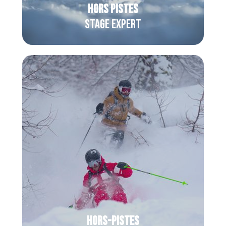
HORS PISTES
Stage expert
Dès le
niveau Expert
, vivez un stage
intense loin des pistes balisées :
hors-
piste engagé
ou
ski de rando
selon
conditions, l’aventure suit le rythme du
groupe !
Hors-pisteS