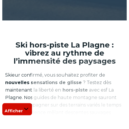
Ski hors-piste La Plagne :
vibrez au rythme de
l’immensité des paysages
Skieur confirmé, vous souhaitez profiter de
nouvelles sensations de glisse
? Testez dès
maintenant la liberté en
hors-piste
avec esf La
Plagne. Nos guides de haute montagne sauront
vous accompagner sur des terrains variés le temps
Afficher
d’une expérience mêlant descentes sauvages
riches
en
adrénaline
et paysages enneigés à
couper le souffle. Plongez au cœur des
Alpes