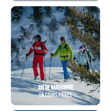
Avec un moniteur
esf
rien que pour
vous, partez à la découverte du ski de
randonnée, entre montée en peaux et
descente hors-piste dans un cadre
grandiose !
SKi de randonnée
En cours privés